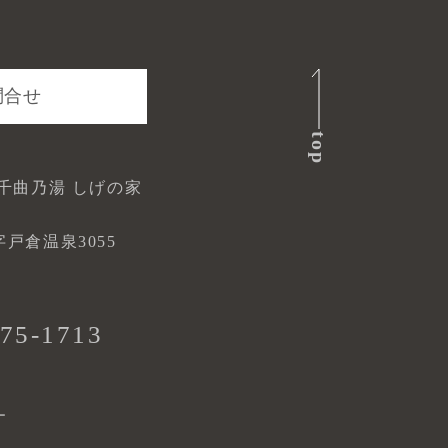
問合せ
top
千曲乃湯 しげの家
戸倉温泉3055
75-1713
ー